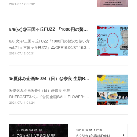
2024.07.12 05:32
8/6(火)@三国ヶ丘FUZZ 『1000円の贅沢な使い方 vol.71 × 三国ヶ丘FUZZ』
8/6(火)@三国ヶ丘FUZZ『1000円の贅沢な使い方
vol.71 × 三国ヶ丘FUZZ』🕰️OPE16:00/ST 16:3…
2024.07.12 00:31
💫夏休み企画💫 8/4（日）@奈良 生駒RHEBGATE 3バンド合同企画 WALL FLOWER ~We Are From RHEB GATE~
💫夏休み企画💫8/4（日）@奈良 生駒
RHEBGATE3バンド合同企画WALL FLOWER~…
2024.07.11 01:24
2019.07.03 06:18
2019.06.01 11:10
7/31(水) LIVE SQUARE
6.26(水)心斎橋FANJ