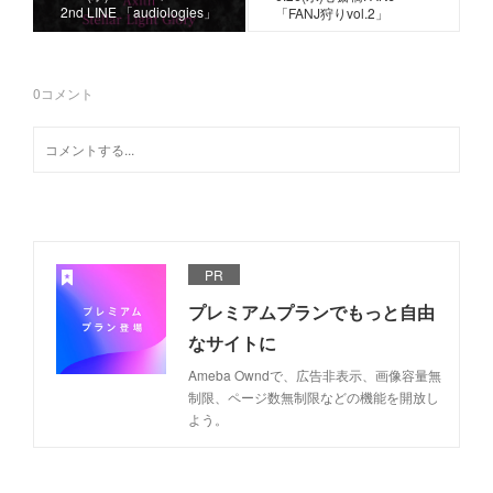
2nd LINE 「audiologies」
「FANJ狩りvol.2」
0
コメント
PR
プレミアムプランでもっと自由
なサイトに
Ameba Owndで、広告非表示、画像容量無
制限、ページ数無制限などの機能を開放し
よう。