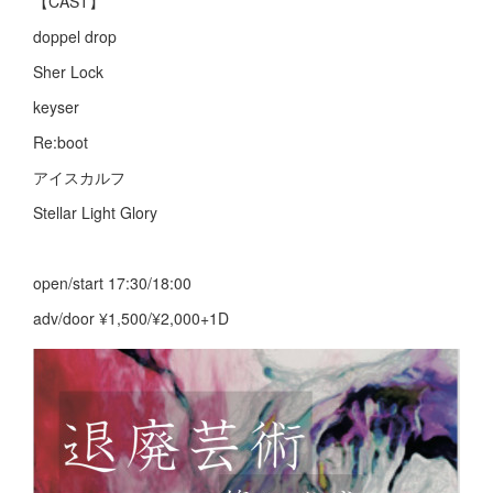
【CAST】
doppel drop
Sher Lock
keyser
Re:boot
アイスカルフ
Stellar Light Glory
open/start 17:30/18:00
adv/door ¥1,500/¥2,000+1D