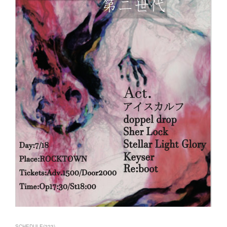
SCHEDULE
(
223
)