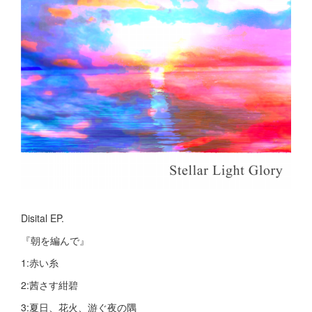
Disital EP.
『朝を編んで』
1:赤い糸
2:茜さす紺碧
3:夏日、花火、游ぐ夜の隅