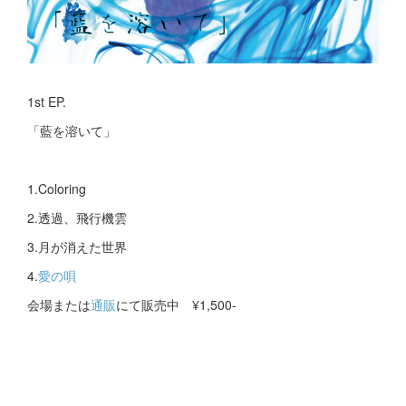
1st EP.
「藍を溶いて」
1.Coloring
2.透過、飛行機雲
3.月が消えた世界
4.
愛の唄
会場または
通販
にて販売中 ¥1,500-