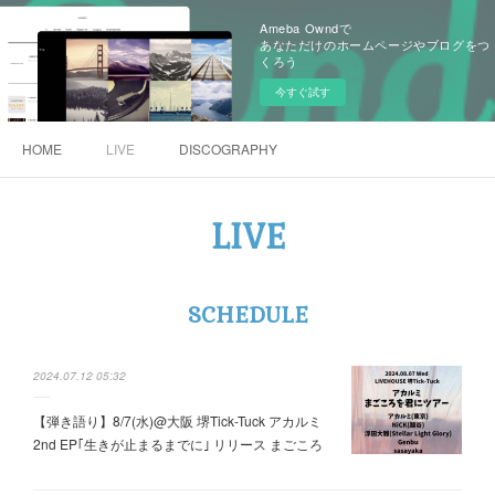
Ameba Owndで
あなただけのホームページやブログをつ
くろう
今すぐ試す
HOME
LIVE
DISCOGRAPHY
LIVE
SCHEDULE
2024.07.12 05:32
【弾き語り】8/7(水)@大阪 堺Tick-Tuck アカルミ
2nd EP｢生きが止まるまでに｣ リリース まごころ
を君にツアー