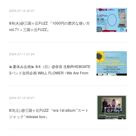
2024.07.12 00:31
8/6(火)@三国ヶ丘FUZZ 『1000円の贅沢な使い方
vol.71 × 三国ヶ丘FUZZ』
2024.07.11 01:24
💫夏休み企画💫 8/4（日）@奈良 生駒RHEBGATE
3バンド合同企画 WALL FLOWER ~We Are From
RHEB GATE~
2024.07.10 00:21
8/3(土) @三国ヶ丘FUZZ 『era 1st album ”スート
ジャック” release tour』