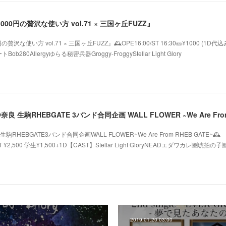
1000円の贅沢な使い方 vol.71 × 三国ヶ丘FUZZ』
贅沢な使い方 vol.71 × 三国ヶ丘FUZZ』🕰️OPE16:00/ST 16:30🎫¥1000 (1D代込
80Allergyゆらる秘密兵器Groggy-FroggyStellar Light Glory
RHEBGATE3バンド合同企画WALL FLOWER~We Are From RHEB GATE~🕰️
ICKET ¥2,500 学生¥1,500+1D【CAST】Stellar Light GloryNEADエダワカレ🆕琥拍の子
2019.01.20 03:00