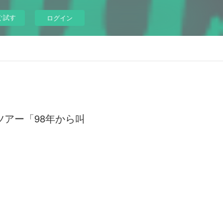
ぐ試す
ログイン
ースツアー「98年から叫