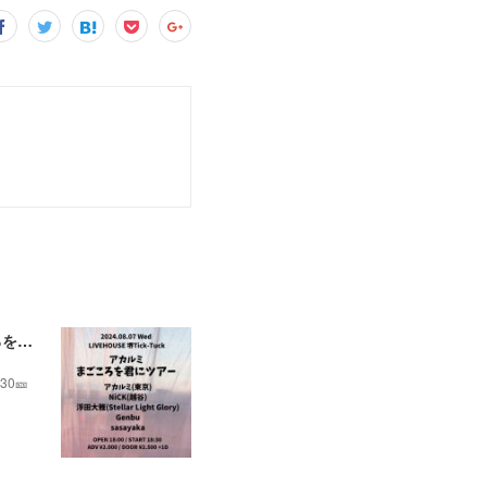
【弾き語り】8/7(水)@大阪 堺Tick-Tuck アカルミ 2nd EP｢生きが止まるまでに｣ リリース まごころを君にツアー
30🎫