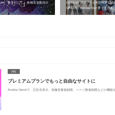
album 「夜を灯して」 各種音楽配信ス
02/13(水) @アメリカ村DROP Lailah
GREEN」release tour 夢で
PR
プレミアムプランでもっと自由なサイトに
Ameba Owndで、広告非表示、画像容量無制限、ページ数無制限などの機能