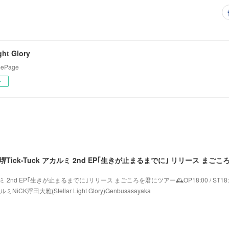
ight Glory
omePage
ー
カルミ 2nd EP｢生きが止まるまでに｣リリース まごころを君にツアー🕰️OP18:00 / ST18:
ミNiCK浮田大雅(Stellar Light Glory)Genbusasayaka