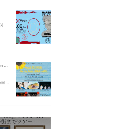
み)
💫夏休み企画💫 8/4（日）@奈良 生駒RHEBGATE 3バンド合同企画 WALL FLOWER ~We Are From RHEB GATE~
🆕 …