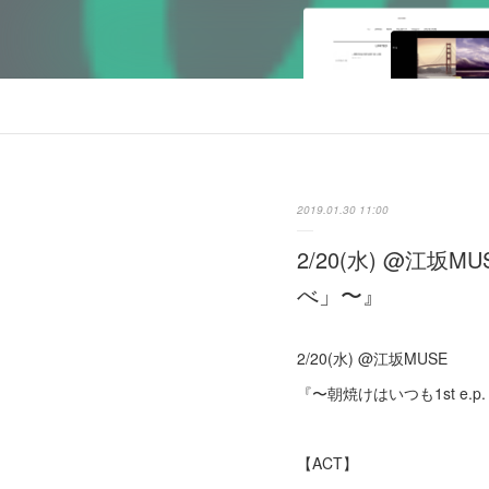
2019.01.30 11:00
2/20(水) @江坂
べ」〜』
2/20(水) @江坂MUSE
『〜朝焼けはいつも1st e.
【ACT】