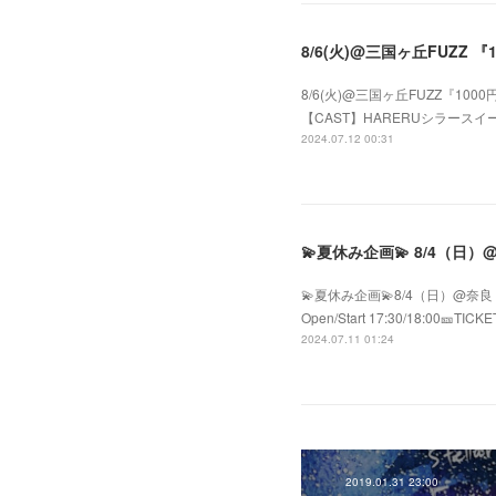
8/6(火)@三国ヶ丘FUZZ 『
8/6(火)@三国ヶ丘FUZZ『1000円の
【CAST】HARERUシラースイートBob2
2024.07.12 00:31
💫夏休み企画💫8/4（日）@奈良 生駒
Open/Start 17:30/18:00🎫T
2024.07.11 01:24
2019.01.31 23:00