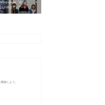
 2nd single 「EVER
見たあなたの街までツアー
を開放しよう。