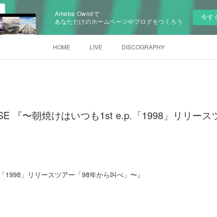
Ameba Owndで
今す
あなただけのホームページやブログをつくろう
HOME
LIVE
DISCOGRAPHY
MUSE 『〜朝焼けはいつも1st e.p.「1998」リリ
p.「1998」リリースツアー「98年から叫べ」〜』