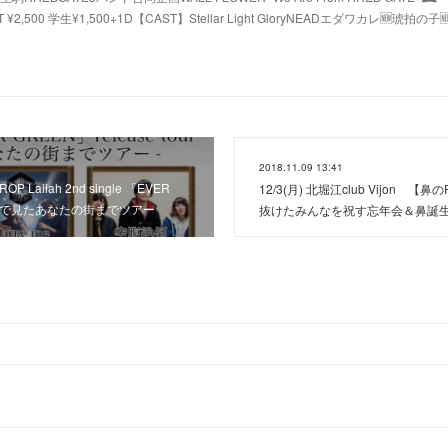
ICKET ¥2,500 学生¥1,500+1D【CAST】Stellar Light GloryNEADエダワカレ🆕琥拍の子
2018.11.09 13:41
 Lailah 2nd single 「EVER
12/3(月) 北堀江club Vijon 
our 夢で見たあなたの街までツアー
抜けたみんなを祝す忘年会＆鼻誕