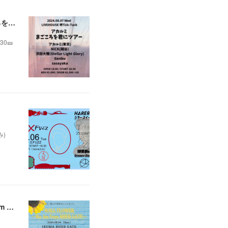
【弾き語り】8/7(水)@大阪 堺Tick-Tuck アカルミ 2nd EP｢生きが止まるまでに｣ リリース まごころを君にツアー
30🎫
み)
💫夏休み企画💫 8/4（日）@奈良 生駒RHEBGATE 3バンド合同企画 WALL FLOWER ~We Are From RHEB GATE~