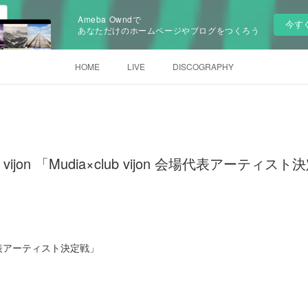
Ameba Owndで
今す
あなただけのホームページやブログをつくろう
HOME
LIVE
DISCOGRAPHY
ub vijon 「Mudia×club vijon 会場代表アーティス
 会場代表アーティスト決定戦」