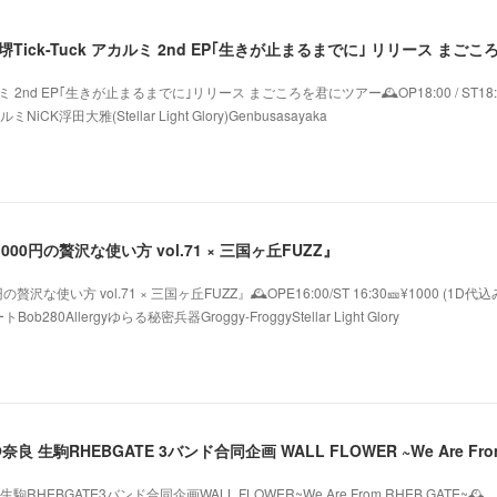
カルミ 2nd EP｢生きが止まるまでに｣リリース まごころを君にツアー🕰️OP18:00 / ST18:
ミNiCK浮田大雅(Stellar Light Glory)Genbusasayaka
1000円の贅沢な使い方 vol.71 × 三国ヶ丘FUZZ』
贅沢な使い方 vol.71 × 三国ヶ丘FUZZ』🕰️OPE16:00/ST 16:30🎫¥1000 (1D代込
80Allergyゆらる秘密兵器Groggy-FroggyStellar Light Glory
RHEBGATE3バンド合同企画WALL FLOWER~We Are From RHEB GATE~🕰️