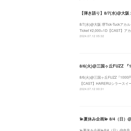
8/7(水)@大阪 堺Tick-Tuckア
Ticket ¥2,000+1D【CAST】アカル
2024.07.12 05:32
8/6(火)@三国ヶ丘FUZZ 『
8/6(火)@三国ヶ丘FUZZ『1000円の
【CAST】HARERUシラースイートBob2
2024.07.12 00:31
💫夏休み企画💫8/4（日）@奈良 生駒