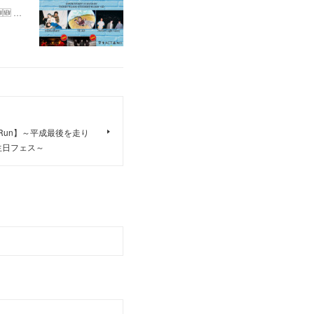
🆕 …
【鼻のRun】～平成最後を走り
生日フェス～