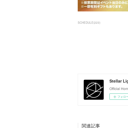
SCHEDULE
(
223
)
Stellar L
Official H
フォロ
関連記事