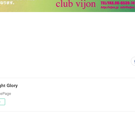
ight Glory
omePage
ー