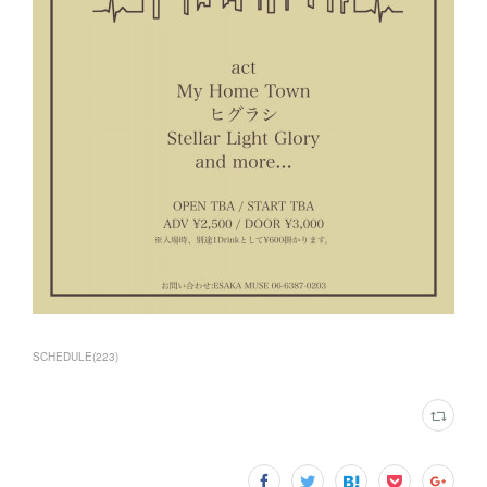
SCHEDULE
(
223
)