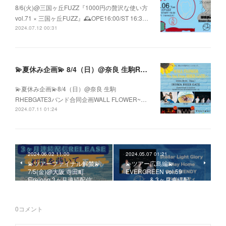
8/6(火)@三国ヶ丘FUZZ『1000円の贅沢な使い方
vol.71 × 三国ヶ丘FUZZ』🕰️OPE16:00/ST 16:3…
2024.07.12 00:31
💫夏休み企画💫 8/4（日）@奈良 生駒RHEBGATE 3バンド合同企画 WALL FLOWER ~We Are From RHEB GATE~
💫夏休み企画💫8/4（日）@奈良 生駒
RHEBGATE3バンド合同企画WALL FLOWER~…
2024.07.11 01:24
2024.06.02 11:00
2024.05.07 01:21
💫ツアーファイナル解禁💫
💫ツアー広島編💫
7/5(金)@大阪 寺田町
EVERGREEN vol.59
Fireloop 3ヶ月連続配信…
& 3ヶ月連続配…
0
コメント