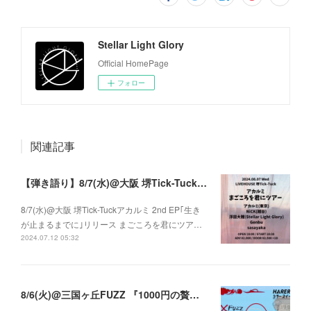
Stellar Light Glory
Official HomePage
フォロー
関連記事
【弾き語り】8/7(水)@大阪 堺Tick-Tuck アカルミ 2nd EP｢生きが止まるまでに｣ リリース まごころを君にツアー
8/7(水)@大阪 堺Tick-Tuckアカルミ 2nd EP｢生き
が止まるまでに｣リリース まごころを君にツア…
2024.07.12 05:32
8/6(火)@三国ヶ丘FUZZ 『1000円の贅沢な使い方 vol.71 × 三国ヶ丘FUZZ』