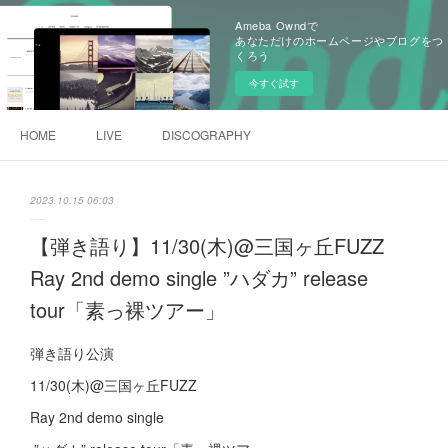
Ameba Owndで
あなただけのホームページやブログをつ
くろう
今すぐ試す
HOME
LIVE
DISCOGRAPHY
2023.10.15 06:03
【弾き語り】11/30(木)@三国ヶ丘FUZZ
Ray 2nd demo single ”ハダカ” release
tour「素っ裸ツアー」
弾き語り公演
11/30(木)@三国ヶ丘FUZZ
Ray 2nd demo single