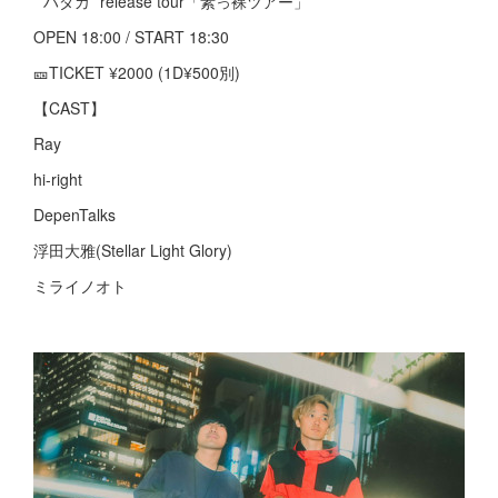
”ハダカ” release tour「素っ裸ツアー」
OPEN 18:00 / START 18:30
🎫TICKET ¥2000 (1D¥500別)
【CAST】
Ray
hi-right
DepenTalks
浮田大雅(Stellar Light Glory)
ミライノオト