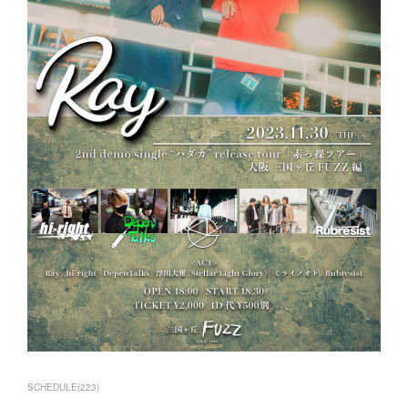
SCHEDULE
(
223
)