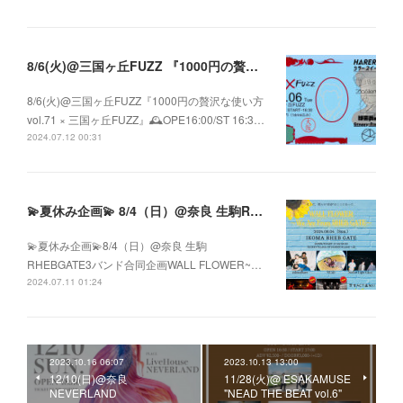
8/6(火)@三国ヶ丘FUZZ 『1000円の贅沢な使い方 vol.71 × 三国ヶ丘FUZZ』
8/6(火)@三国ヶ丘FUZZ『1000円の贅沢な使い方
vol.71 × 三国ヶ丘FUZZ』🕰️OPE16:00/ST 16:3…
2024.07.12 00:31
💫夏休み企画💫 8/4（日）@奈良 生駒RHEBGATE 3バンド合同企画 WALL FLOWER ~We Are From RHEB GATE~
💫夏休み企画💫8/4（日）@奈良 生駒
RHEBGATE3バンド合同企画WALL FLOWER~…
2024.07.11 01:24
2023.10.16 06:07
2023.10.13 13:00
12/10(日)@奈良
11/28(火)@ ESAKAMUSE
NEVERLAND
"NEAD THE BEAT vol.6"