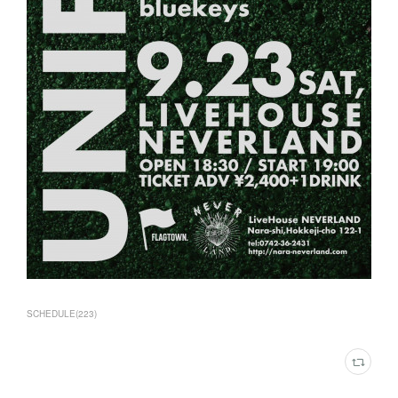
SCHEDULE
(
223
)