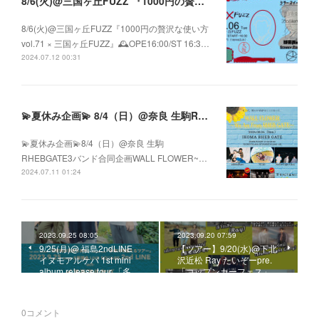
8/6(火)@三国ヶ丘FUZZ 『1000円の贅沢な使い方 vol.71 × 三国ヶ丘FUZZ』
8/6(火)@三国ヶ丘FUZZ『1000円の贅沢な使い方
vol.71 × 三国ヶ丘FUZZ』🕰️OPE16:00/ST 16:3…
2024.07.12 00:31
💫夏休み企画💫 8/4（日）@奈良 生駒RHEBGATE 3バンド合同企画 WALL FLOWER ~We Are From RHEB GATE~
💫夏休み企画💫8/4（日）@奈良 生駒
RHEBGATE3バンド合同企画WALL FLOWER~…
2024.07.11 01:24
2023.09.25 08:05
2023.09.20 07:59
9/25(月)@ 福島2ndLINE
【ツアー】9/20(水)@下北
イヌモアルケバ 1st mini
沢近松 Ray たいぞーpre.
album release tour 「多…
「コップンカーフェス」…
0
コメント