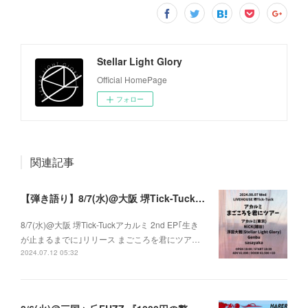
Stellar Light Glory
Official HomePage
フォロー
関連記事
【弾き語り】8/7(水)@大阪 堺Tick-Tuck アカルミ 2nd EP｢生きが止まるまでに｣ リリース まごころを君にツアー
8/7(水)@大阪 堺Tick-Tuckアカルミ 2nd EP｢生き
が止まるまでに｣リリース まごころを君にツア…
2024.07.12 05:32