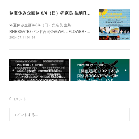
💫夏休み企画💫 8/4（日）@奈良 生駒RHEBGATE 3バンド合同企画 WALL FLOWER ~We Are From RHEB GATE~
💫夏休み企画💫8/4（日）@奈良 生駒
RHEBGATE3バンド合同企画WALL FLOWER~…
2024.07.11 01:24
2021.10.24 13:00
2021.10.21 07:00
10/28(木)@umedaTRAD
【開催延期】10/21(木)@
「関西インディーズ爆裂委
阿倍野ROCKTOWN City
員会」 -3DAYS KANSAI …
Never Sleep Vol.12.5
0
コメント