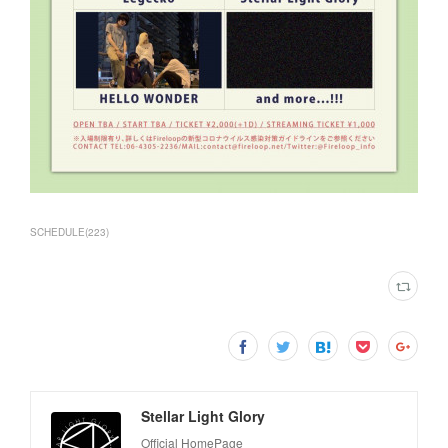
SCHEDULE
(
223
)
Stellar Light Glory
Official HomePage