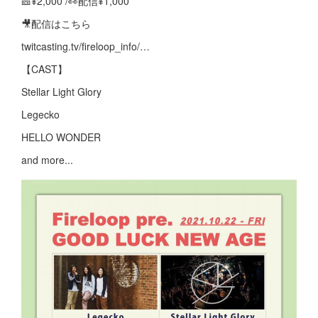
🎫¥2,000 /👀配信¥1,000
🎥配信はこちら
twitcasting.tv/fireloop_info/…
【CAST】
Stellar Light Glory
Legecko
HELLO WONDER
and more...