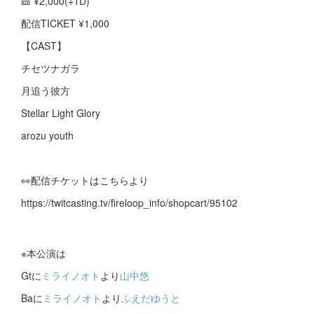
🎫 ¥2,000(+1D)
配信TICKET ¥1,000
【CAST】
チセツナガラ
月追う彼方
Stellar Light Glory
arozu youth
👀配信チケットはこちらより
https://twitcasting.tv/fireloop_info/shopcart/95102
※本公演は
Gtに
ミライノオト
より
山中悠
Baに
ミライノオト
より
ふえだゆうと