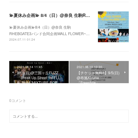
💫夏休み企画💫 8/4（日）@奈良 生駒RHEBGATE 3バンド合同企画 WALL FLOWER ~We Are From RHEB GATE~
💫夏休み企画💫8/4（日）@奈良 生駒
RHEBGATE3バンド合同企画WALL FLOWER~…
2024.07.11 01:24
2021.08.14 11:45
2021.08.10 10:30
9/19(日)@三国ヶ丘FUZZ
【チケット無料‼️】9/5(日)
「Break Up Street 1st FLL
@布施Kiruna
ALBUM “MIXTURE POP…
『Freestyle』
0
コメント