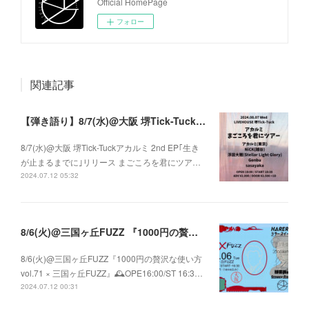
Official HomePage
フォロー
関連記事
【弾き語り】8/7(水)@大阪 堺Tick-Tuck アカルミ 2nd EP｢生きが止まるまでに｣ リリース まごころを君にツアー
8/7(水)@大阪 堺Tick-Tuckアカルミ 2nd EP｢生き
が止まるまでに｣リリース まごころを君にツア…
2024.07.12 05:32
8/6(火)@三国ヶ丘FUZZ 『1000円の贅沢な使い方 vol.71 × 三国ヶ丘FUZZ』
8/6(火)@三国ヶ丘FUZZ『1000円の贅沢な使い方
vol.71 × 三国ヶ丘FUZZ』🕰️OPE16:00/ST 16:3…
2024.07.12 00:31