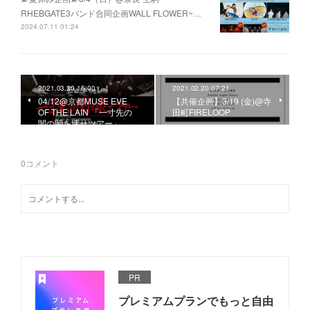
RHEBGATE3バンド合同企画WALL FLOWER~…
2024.07.11 01:24
2021.03.30 15:00
2021.02.20 07:21
04/12@京都MUSE EVE
【共催企画】3/19 (金)@寺
OF THE LAIN 「一寸先の
田町FIRELOOP
闇の闇を壊せツアー」
0
コメント
PR
プレミアムプランでもっと自由