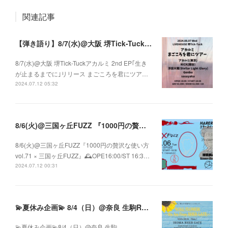
関連記事
【弾き語り】8/7(水)@大阪 堺Tick-Tuck アカルミ 2nd EP｢生きが止まるまでに｣ リリース まごころを君にツアー
8/7(水)@大阪 堺Tick-Tuckアカルミ 2nd EP｢生き
が止まるまでに｣リリース まごころを君にツア…
2024.07.12 05:32
8/6(火)@三国ヶ丘FUZZ 『1000円の贅沢な使い方 vol.71 × 三国ヶ丘FUZZ』
8/6(火)@三国ヶ丘FUZZ『1000円の贅沢な使い方
vol.71 × 三国ヶ丘FUZZ』🕰️OPE16:00/ST 16:3…
2024.07.12 00:31
💫夏休み企画💫 8/4（日）@奈良 生駒RHEBGATE 3バンド合同企画 WALL FLOWER ~We Are From RHEB GATE~
💫夏休み企画💫8/4（日）@奈良 生駒