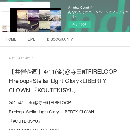
Ameba Owndで
あなただけのホームページやブログをつ
くろう
今すぐ試す
HOME
LIVE
DISCOGRAPHY
2021.03.10 09:32
【共催企画】4/11(金)@寺田町FIRELOOP
Fireloop×Stellar Light Glory×LIBERTY
CLOWN 『KOUTEKISYU』
2021/4/11(金)@寺田町FIRELOOP
Fireloop×Stellar Light Glory×LIBERTY CLOWN
『KOUTEKISYU』