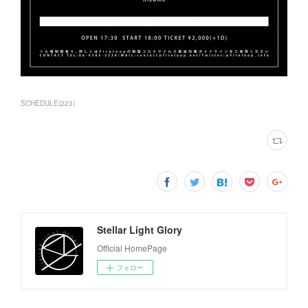
SCHEDULE
(
223
)
Stellar Light Glory
Official HomePage
フォロー