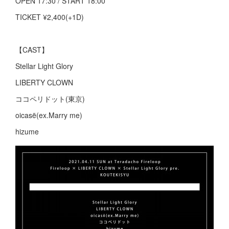
OPEN 17:30 / START 18:00
TICKET ¥2,400(+1D)
【CAST】
Stellar Light Glory
LIBERTY CLOWN
ココペリドット(東京)
oicasë(ex.Marry me)
hizume