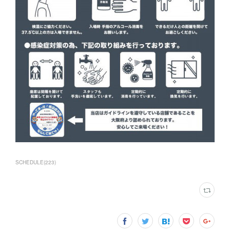
SCHEDULE
(
223
)