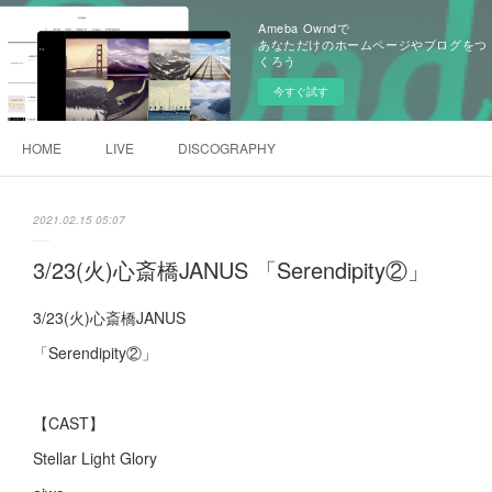
Ameba Owndで
あなただけのホームページやブログをつ
くろう
今すぐ試す
HOME
LIVE
DISCOGRAPHY
2021.02.15 05:07
3/23(火)心斎橋JANUS 「Serendipity②」
3/23(火)心斎橋JANUS
「Serendipity②」
【CAST】
Stellar Light Glory