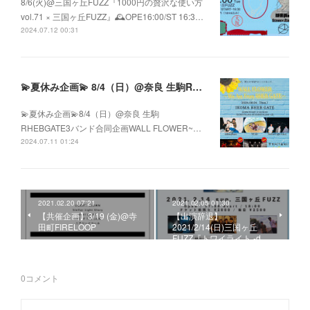
8/6(火)@三国ヶ丘FUZZ『1000円の贅沢な使い方
vol.71 × 三国ヶ丘FUZZ』🕰️OPE16:00/ST 16:3…
2024.07.12 00:31
💫夏休み企画💫 8/4（日）@奈良 生駒RHEBGATE 3バンド合同企画 WALL FLOWER ~We Are From RHEB GATE~
💫夏休み企画💫8/4（日）@奈良 生駒
RHEBGATE3バンド合同企画WALL FLOWER~…
2024.07.11 01:24
2021.02.20 07:21
2021.02.05 01:30
【共催企画】3/19 (金)@寺
【出演辞退】
田町FIRELOOP
2021/2/14(日)三国ヶ丘
FUZZ『トワイライト -d…
0
コメント