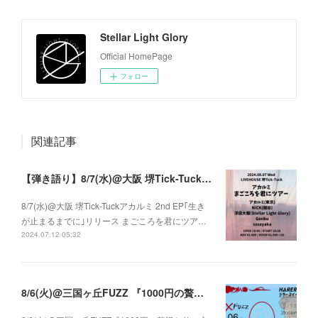
Stellar Light Glory
Official HomePage
フォロー
関連記事
【弾き語り】8/7(水)@大阪 堺Tick-Tuck アカルミ 2nd EP｢生きが止まるまでに｣ リリース まごころを君にツアー
8/7(水)@大阪 堺Tick-Tuckアカルミ 2nd EP｢生き
が止まるまでに｣リリース まごころを君にツア…
2024.07.12 05:32
8/6(火)@三国ヶ丘FUZZ 『1000円の贅沢な使い方 vol.71 × 三国ヶ丘FUZZ』