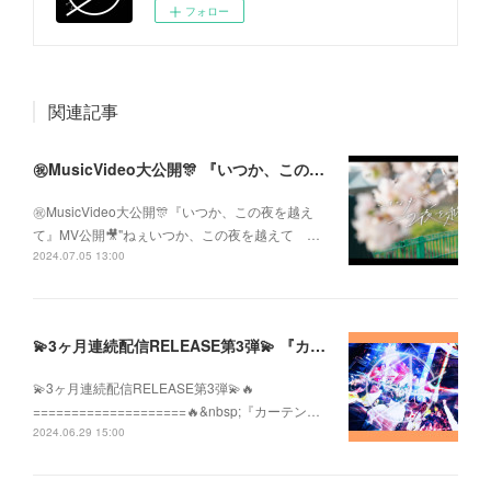
フォロー
関連記事
㊗️MusicVideo大公開🎊 『いつか、この夜を越えて』MV公開🎥
㊗️MusicVideo大公開🎊『いつか、この夜を越え
て』MV公開🎥"ねぇいつか、この夜を越えて …
2024.07.05 13:00
💫3ヶ月連続配信RELEASE第3弾💫 『カーテンコールが止む前に』配信開始
💫3ヶ月連続配信RELEASE第3弾💫🔥
====================🔥&nbsp;『カーテン…
2024.06.29 15:00