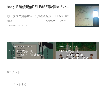
💫3ヶ月連続配信RELEASE第2弾💫「いつか、この夜を越えて」
㊗️サブスク解禁🎊💫3ヶ月連続配信RELEASE第2
弾💫====================&nbsp;『いつか…
2024.05.28 01:22
2020.12.27 23:00
2020.11.06 15:23
12/29(火)寺田町
11/12(火)寺田町
FIRELOOP 「大爆裂お茶
FIRELOOP Fireloop
割り」
presents GOOD LUCK …
0
コメント