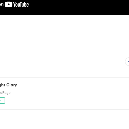
ight Glory
omePage
ー