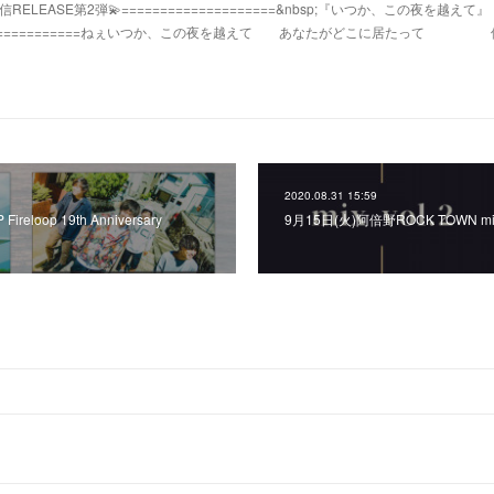
RELEASE第2弾💫====================&nbsp;『いつか、この夜を越えて』
a====================ねぇいつか、この夜を越えて あなたがどこに居たって
2020.08.31 15:59
reloop 19th Anniversary
9月15日(火)阿倍野ROCK TOWN mix 