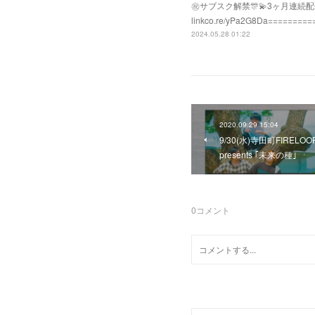
㊗️サブスク解禁🎊💫3ヶ月連続配信
linkco.re/yPa2G8D
2024.05.28 01:22
2020.09.29 15:04
9/30(水)寺田町FIRELOOP Fi
presents ｢未来の種｣
0
コメント