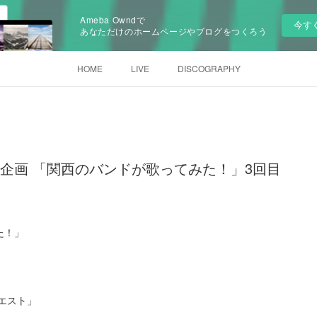
Ameba Owndで
今す
あなただけのホームページやブログをつくろう
HOME
LIVE
DISCOGRAPHY
be企画 「関西のバンドが歌ってみた！」3回目
た！」
！
エスト」