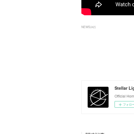
NEWS
(
42
)
Stellar L
Official H
フォロ