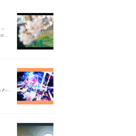
たっ
p:…
う🎵=…