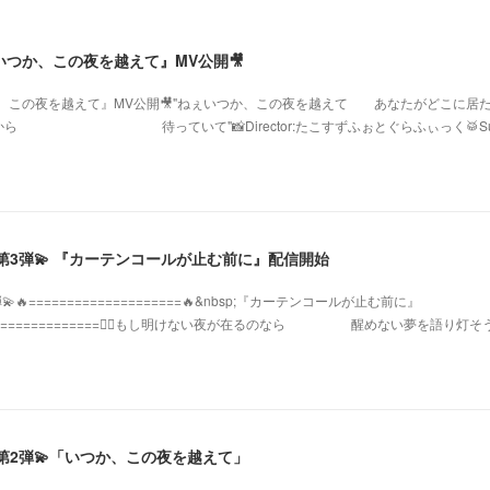
 『いつか、この夜を越えて』MV公開🎥
『いつか、この夜を越えて』MV公開🎥"ねぇいつか、この夜を越えて あなたがどこに居
 待っていて"📸Director:たこすずふぉとぐらふぃっく🥁Su
SE第3弾💫 『カーテンコールが止む前に』配信開始
🔥====================🔥&nbsp;『カーテンコールが止む前に』
‍🔥====================❤️‍🔥もし明けない夜が在るのなら 醒めない夢を語り灯そ
SE第2弾💫「いつか、この夜を越えて」