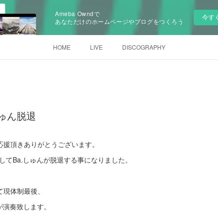
Ameba Owndで
今す
あなただけのホームページやブログをつくろう
HOME
LIVE
DISCOGRAPHY
しゅん脱退
Gloryを応援頂きありがとうございます。
ましてBa.しゅんが脱退する事になりました。
pにて現体制最後、
が演奏致します。