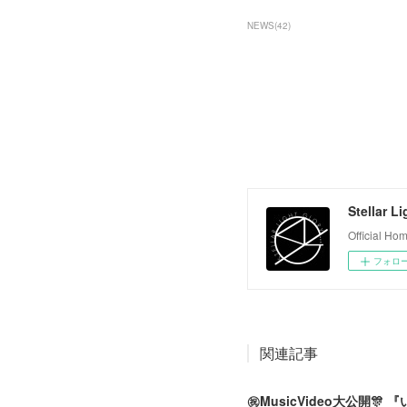
NEWS
(
42
)
Stellar L
Official H
フォロ
関連記事
㊗️MusicVideo大公開