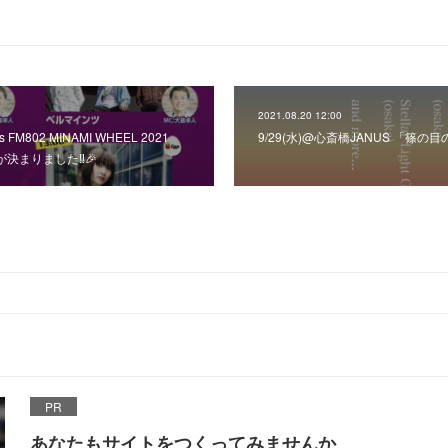
2021.08.20 12:00
nts FM802 MINAMI WHEEL 2021
9/29(水)@心斎橋JANUS 「篠
演が決まりました‼️🎉
PR
あなたもサイトをつくってみませんか