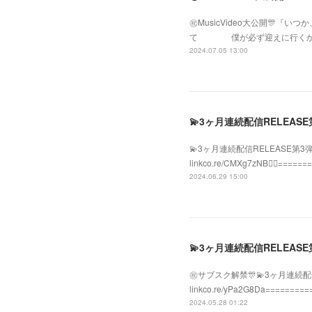
㊗️MusicVideo大公開
て 僕が必ず迎えに行くから
2024.07.05 13:00
💫3ヶ月連続配信RELEA
💫3ヶ月連続配信RELEASE第3弾
linkco.re/CMXg7zNB❤️
2024.06.29 15:00
💫3ヶ月連続配信RELEA
㊗️サブスク解禁🎊💫3ヶ月連続配信
linkco.re/yPa2G8D
2024.05.28 01:22