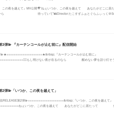
『いつか、この夜を越えて』MV公開🎥"ねぇいつか、この夜を越えて あなたがどこに居
 待っていて"📸Director:たこすずふぉとぐらふぃっく🥁Su
SE第3弾💫 『カーテンコールが止む前に』配信開始
🔥====================🔥&nbsp;『カーテンコールが止む前に』
‍🔥====================❤️‍🔥もし明けない夜が在るのなら 醒めない夢を語り灯そ
SE第2弾💫「いつか、この夜を越えて」
RELEASE第2弾💫====================&nbsp;『いつか、この夜を越えて』
a====================ねぇいつか、この夜を越えて あなたがどこに居たって