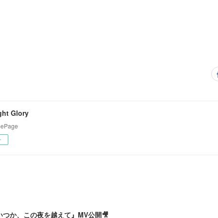
ight Glory
omePage
ー
 『いつか、この夜を越えて』MV公開🎥