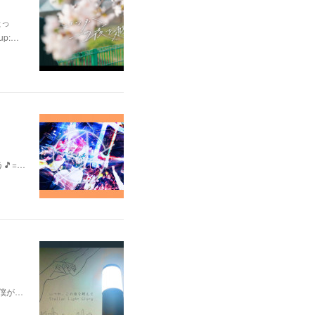
たっ
p:…
う🎵=…
 僕が…